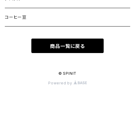
半袖Tシャツ
コーヒー豆
長袖Tシャツ
商品一覧に戻る
ヘッドウェアー
スウェット/パーカー
© SPINIT
Powered by
ジャケット/アウター
パンツ
バッグ