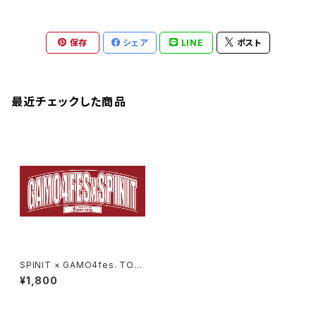
保存
シェア
LINE
ポスト
最近チェックした商品
SPINIT × GAMO4fes. TOW
EL
¥1,800