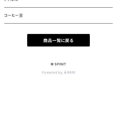
半袖Tシャツ
コーヒー豆
長袖Tシャツ
商品一覧に戻る
ヘッドウェアー
スウェット/パーカー
© SPINIT
Powered by
ジャケット/アウター
パンツ
バッグ