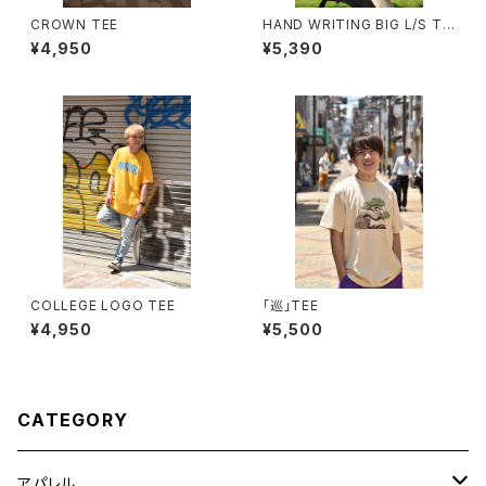
CROWN TEE
HAND WRITING BIG L/S TE
E
¥4,950
¥5,390
COLLEGE LOGO TEE
「巡」TEE
¥4,950
¥5,500
CATEGORY
アパレル