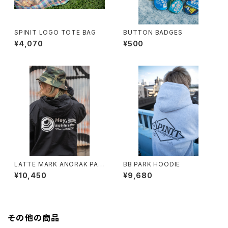
SPINIT LOGO TOTE BAG
BUTTON BADGES
¥4,070
¥500
LATTE MARK ANORAK PAR
BB PARK HOODIE
KA
¥10,450
¥9,680
その他の商品