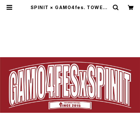
SPINIT × GAMO4fes. TOWEL |
SPINIT